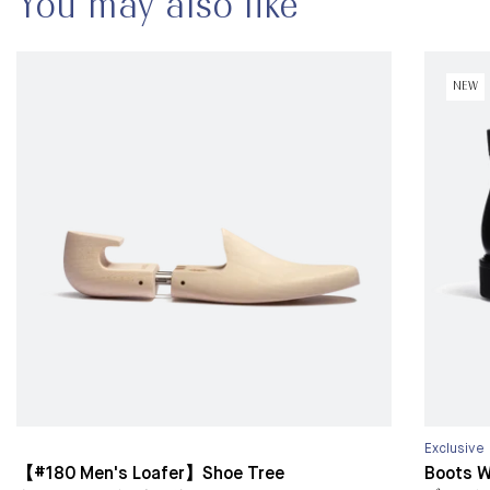
You may also like
NEW
Exclusive
【#180 Men's Loafer】Shoe Tree
Boots 