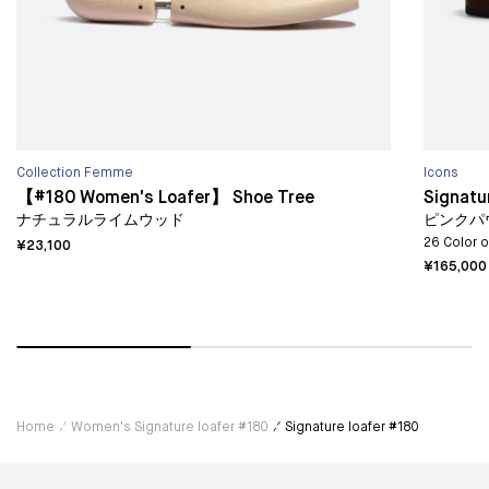
Collection Femme
Icons
【#180 Women's Loafer】 Shoe Tree
Signatu
ナチュラルライムウッド
ピンクパ
26 Color 
¥23,100
¥165,000
Home
Women's Signature loafer #180
Signature loafer #180