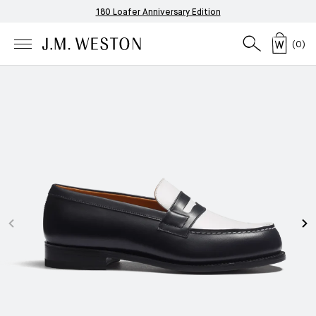
180 Loafer Anniversary Edition
(
0
)