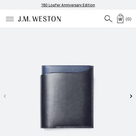
180 Loafer Anniversary Edition
(
0
)