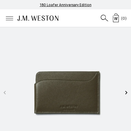
180 Loafer Anniversary Edition
(
0
)