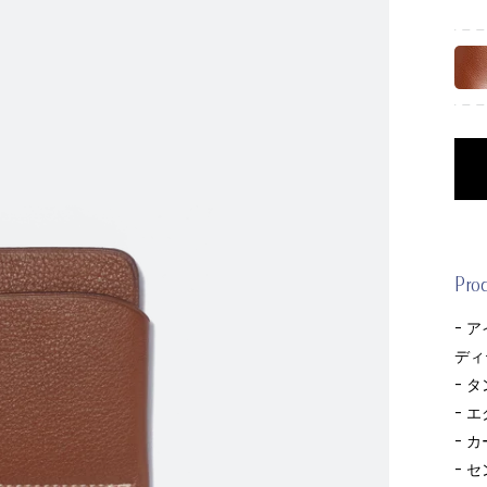
Pro
- 
ディ
- 
- 
- 
- 