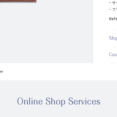
- サ
- 
Ref
Shi
Cus
er
Online Shop Services