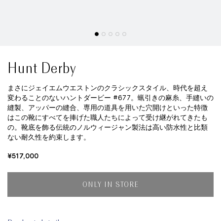
Hunt Derby
まさにジェイエムウエストンのクラシックスタイル、時代を超え
変わることのないハントダービー #677。蝋引きの麻糸、手縫いの
縫製、アッパーの縫合、専用の道具を用いた穴開けといった特徴
はこの靴にすべてを捧げた職人たちによって受け継がれてきたも
の。靴底を飾る伝統のノルウィージャン製法は高い防水性と比類
ない耐久性を約束します。
¥517,000
ONLY IN STORE