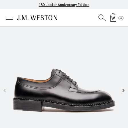
180 Loafer Anniversary Edition
(
0
)