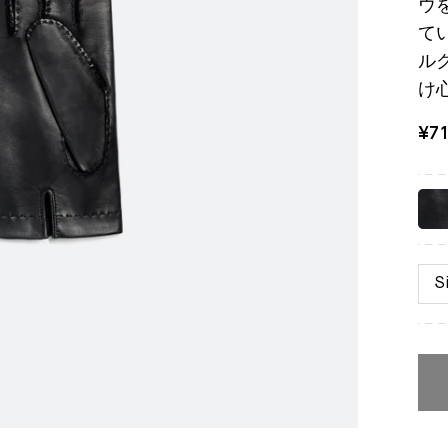
ウ
て
ル
け
¥7
S