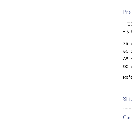
Pro
- 
- 
75 
80 
85 
90 
Ref
Shi
Cus