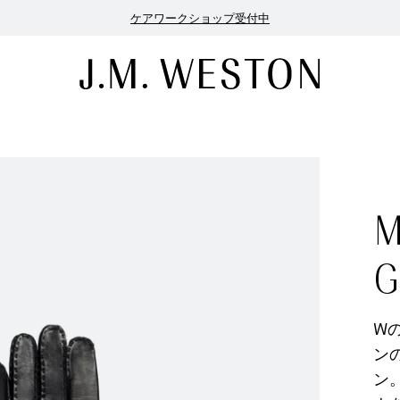
ケアワークショップ受付中
M
G
W
ン
ン