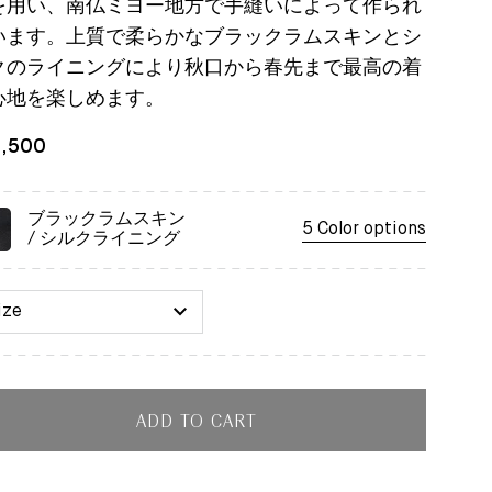
を用い、南仏ミヨー地方で手縫いによって作られ
います。上質で柔らかなブラックラムスキンとシ
クのライニングにより秋口から春先まで最高の着
心地を楽しめます。
1,500
ブラックラムスキン
5 Color options
/ シルクライニング
ize
ADD TO CART