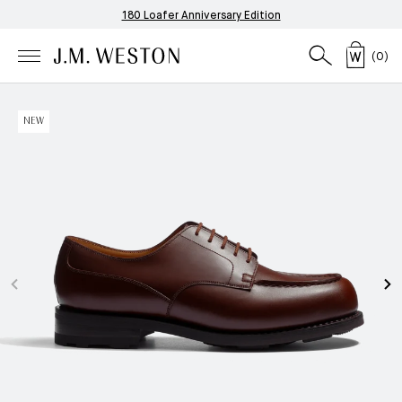
180 Loafer Anniversary Edition
(
0
)
NEW