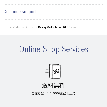
Customer support
Home
Men’s Derbys
Derby Golf J.M. WESTON x sacai
Online Shop Services
送料無料
ご注文合計 ¥11,000(税込) 以上で