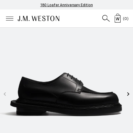
180 Loafer Anniversary Edition
(
0
)