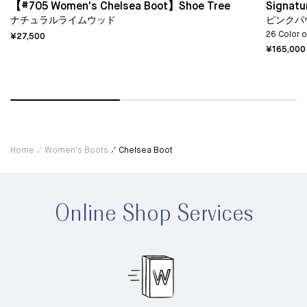
【#705 Women's Chelsea Boot】Shoe Tree
Signatu
ナチュラルライムウッド
ピンクパ
26 Color 
¥27,500
¥165,000
Home
Women's Boots
Chelsea Boot
Online Shop Services