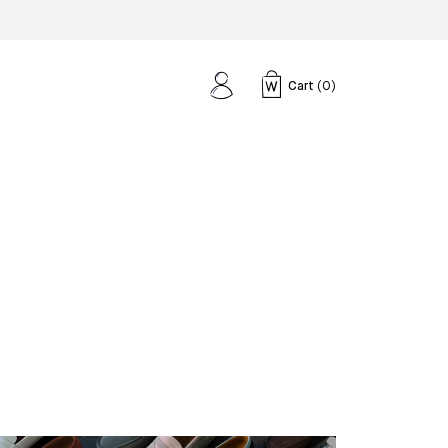
Cart
(
0
)