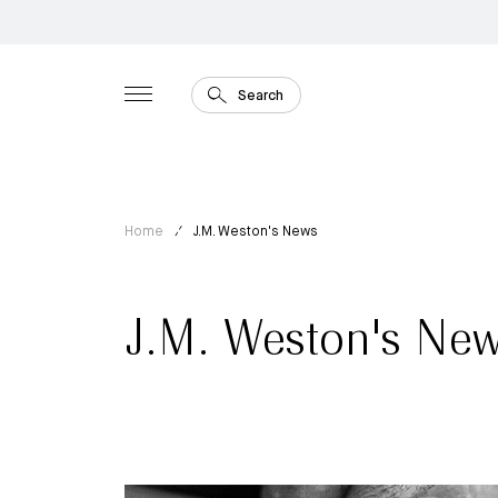
Search
Home
J.M. Weston's News
J.M. Weston's Ne